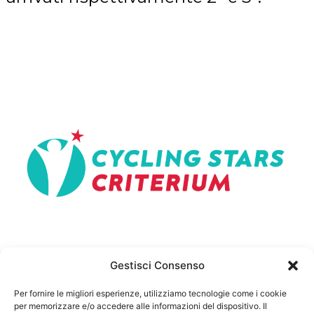
Gestisci Consenso
U.C Giorgione ASD - Via Vittorio Veneto 6 - 31033 Castelfranco
Per fornire le migliori esperienze, utilizziamo tecnologie come i cookie
Veneto (TV) - CF 81001890268 - P.IVA 01105490260
per memorizzare e/o accedere alle informazioni del dispositivo. Il