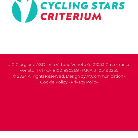
U.C Giorgione ASD - Via Vittorio Veneto 6 - 31033 Castelfranco
Veneto (TV) - CF 81001890268 - P.IVA 01105490260
© 2024 All rights Reserved. Design by
AtCommunication
-
Cookie Policy
-
Privacy Policy